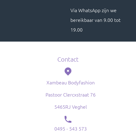
Via WhatsApp zijn we
bereikbaar van 9.00 tot
19.00
Contact
Xambeau Bodyfashion
Pastoor Clercxstraat 76
5465RJ Veghel
0495 - 543 573