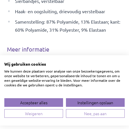
Sierbandjes, verstelbaar
Haak- en oogsluiting, drievoudig verstelbaar
Samenstelling: 87% Polyamide, 13% Elastaan; kant:
60% Polyamide, 31% Polyester, 9% Elastaan
Meer informatie
Wij gebruiken cookies
Artikelnummer
74284
We kunnen deze plaatsen voor analyse van onze bezoekersgegevens, om
onze website te verbeteren, gepersonaliseerde inhoud te tonen en om u
een geweldige website-ervaring te bieden. Voor meer informatie over de
Wasvoorschrift
cookies die we gebruiken opent u de instellingen.
Bestel Informatie
Accepteer alles
Instellingen opslaan
Weigeren
Nee, pas aan
Beoordelingen