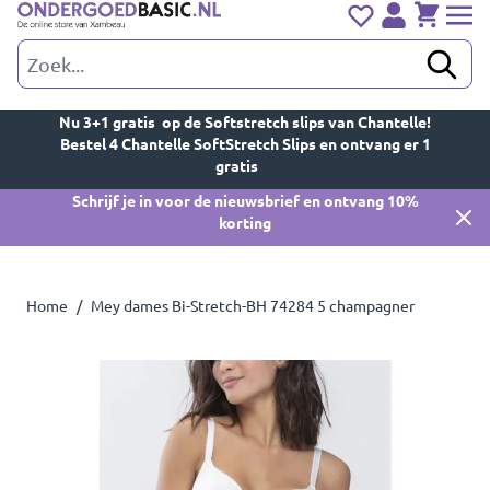
Ga naar de inhoud
Verlanglijst
Cart
Nu 3+1 gratis op de Softstretch slips van Chantelle!
Bestel 4 Chantelle SoftStretch Slips en ontvang er 1
gratis
Schrijf je in voor de nieuwsbrief en ontvang 10%
korting
Home
/
Mey dames Bi-Stretch-BH 74284 5 champagner